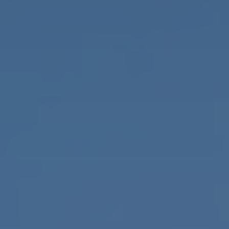
稳定保持在四强级别，因此在任何2026世界杯强队
排名完整版中，法国都理应被视为最可靠的冠军候
选。
巴西则承载着传统金字招牌与现实期待的双重压
力。虽然在部分杯赛中表现起伏，但巴西的人才储
备厚度仍是世界顶级。从后防到锋线，多线作战的
欧洲五大联赛主力构成了极强的骨架。若能在教练
选择与战术体系上找到平衡，避免过度依赖个体灵
感，巴西在美加墨的广阔球场上，有望重现攻守俱
佳的王者姿态。基于历史战绩、阵容实力与大赛经
验，巴西在2026美加墨世界杯强队排名完整版中，
通常会与法国、阿根廷组成第一梯队。
二 稳定冲冠竞争层 深度与战术塑造出的长期强队