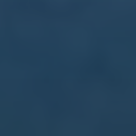
早早碰到的对手 而第四梯队的摩洛哥、日本、美国
等则代表黑马潜力和地缘优势 在杯赛这种高不确定
性的舞台上 完全可能打破既定的排名结构。