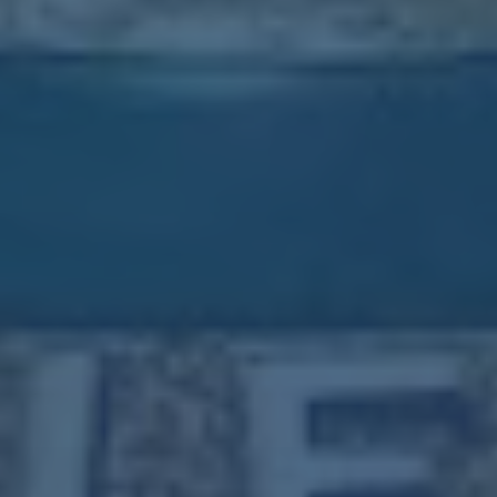
非洲与亚洲球队中，摩洛哥、塞内加尔、日本、韩
国等都有成为黑马的基础。摩洛哥在上届世界杯中
已完成“从无名到强队”的身份跃迁，高质量的欧洲联
赛球员储备和严密防守体系使其具备持续稳定的上
升空间。日本与韩国则代表亚洲整体水平的提升，
技术细腻与战术素养的提升，让他们在对阵欧美强
队时不再仅仅是防守反击，而能在一定时间段内掌
握比赛主动。