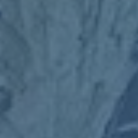
致的控球风格过渡至更加注重节奏变化与纵向威
胁。新一代技术型中场与边锋的崛起，让西班牙具
备了打乱对手防线的多样手段。虽然球队在关键时
刻的终结能力仍需验证，但控场能力与技术优势使
他们在面对此类大赛时，很难被低估。在强队排名
中，西班牙往往处于第二梯队的上游位置。
葡萄牙与荷兰则代表了两种不同的强队路径。葡萄
牙拥有众多在豪门效力的技术型球员，前场组合的
灵活多变是其杀手锏，团队结构正在从过去的单核
依赖转向多点开花。荷兰则依靠防线质量与整体战
术纪律见长，传统的压迫与快速推进在现代足球语
境下仍有极强的竞争力。两队在2026美加墨世界杯
强队排名完整版中，大多被归类为“具备冠军上限的