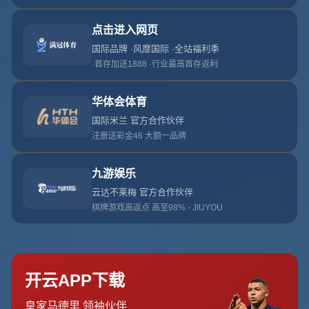
网站建设
致力于树立良好的企业品牌形象，完善企业对内外的传播需求
企业官方网站
通过企业文化及行业调研，独家订制属于企业的官
方形象，十足的UI创意、尖端的制作技术及细节刻
画提升，帮助企业在互联网上华丽转身。同时更为
企业在线管理、信息发布打造最为便捷工具。