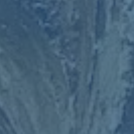
关于我们
2026世界杯赛事资讯服务平台为用户整理世界杯赛程表、
比赛时间安排及参赛球队资料，实时更新赛事比分变化、
比赛统计与球队动态信息，平台提供赛事新闻、比赛回顾
及精彩集锦内容，帮助用户了解世界杯赛事发展动态。
案例展示
我们擅长商业策略与用户体验的美妙结合。 用心做好每一
个网站