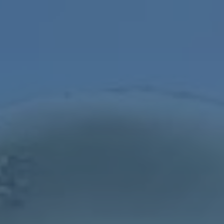
可靠世界杯下注推荐入口地址
世界杯下注反思：从失败中提取经验