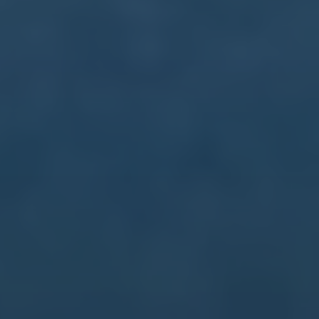
个网站
利好消息! 米利唐踢满了皇马训练赛 他已完全康
复
当一名顶级中卫在经历重伤、长时间远离赛场后，终于完
成一场完整的内部对抗训练赛，对任何一支志在争冠的豪