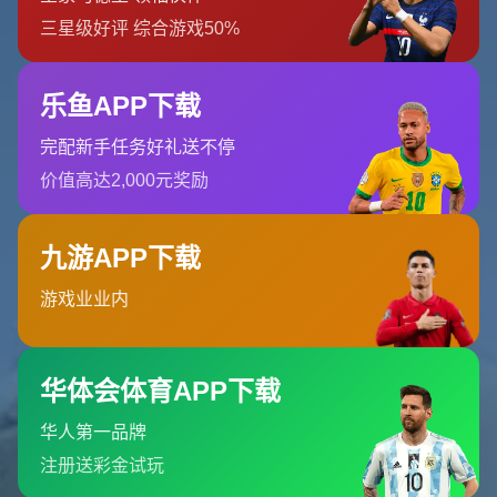
出现,但真正可靠的世界杯下注推荐入口地址往往被这些
噪音淹没。对于希望通过合理投注为观赛增...
世界杯下注反思：从失败中提取经验
2026-08-06T06:00:26+08:00
世界杯下注反思：从失败中提取经验 每一届世界杯不仅
是球迷的狂欢，也是下注者情绪的过山车。有人靠着运