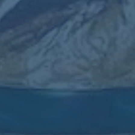
本地时间排序 如果大多集中在凌晨两点到四点这一
时段 就会做两点调整 一是提前申请几天年假 对应淘
汰赛和决赛阶段 二是在小组赛阶段尽量选择周末或
次日不需早起的比赛日 这位球迷还专门升级了家里
的网络 并订购了有4K频道的付费平台 做到比赛时间
清晰知道 在哪里看 同样清楚 最终 即使赛程密集 他
依然在保证工作与健康的前提下 完整经历了一届属
于自己的世界杯
移动端与多屏时代的时间管理优势
与以往世界杯不同 2026年的观赛载体将更加多元 手
机 平板 笔记本与客厅大屏可以随时切换 不少平台会
提供多视角信号 实时数据叠加 和赛事情境回放 这也
使得“比赛时间高清”的概念扩展到了使用场景层面