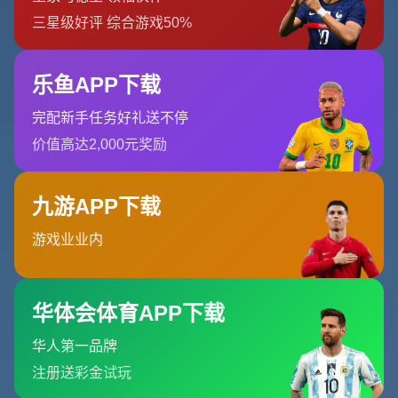
比赛时间的整体布局 小组赛将扩展为更多场次 但国
际足联在设计赛程时 仍然围绕观众体验进行优化 尽
可能保证一整天都有可看的比赛 又不过度分散注意
力 通常来说 小组赛阶段会在同一比赛日安排多场比
赛 但在不同时区的城市交错进行 形成从当地中午到
深夜的连续直播带 对于亚洲 欧洲等地区的球迷来说
则会呈现出晨间 午后 深夜等不同时间段的观赛模式
因此 提前通过官方赛程表掌握每一个比赛日的整体
时间结构 是构建个人观赛计划的第一步