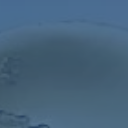
三国联合主办与多时区挑战