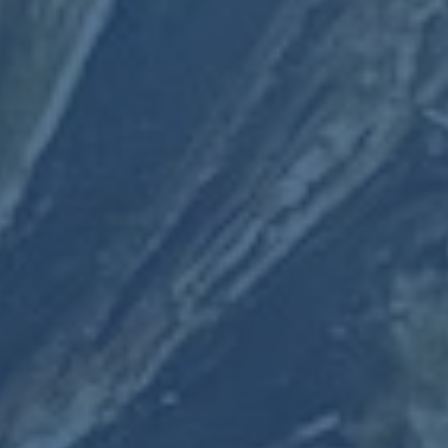
选择性观赛策略 比如 将重点放在自己最关注球队的
小组赛和淘汰赛 通过回看或集锦的方式补足其他场
次 同时 也可以根据赛程表设计一个“观赛窗口” 比如
只在周末或节假日熬夜 对平日工作影响较大时段则
选择延时观看 通过这种方式 在尊重身体节律的前提
下 依然享受高清直播带来的临场感
案例分析 一位上班族球迷的观赛时间规划
以一位生活在东亚的一线城市白领为例 他平时工作
强度较大 但又不想错过2026美加墨世界杯的热点对
决 在获取官方赛程时间高清表后 他首先标记了自己
最关注的几支球队 如传统强队和主办国 然后用颜色
区分 比如红色表示必须观看直播 蓝色表示可以接受
录像 黄色表示只看集锦 接着 他将所有红色场次按照