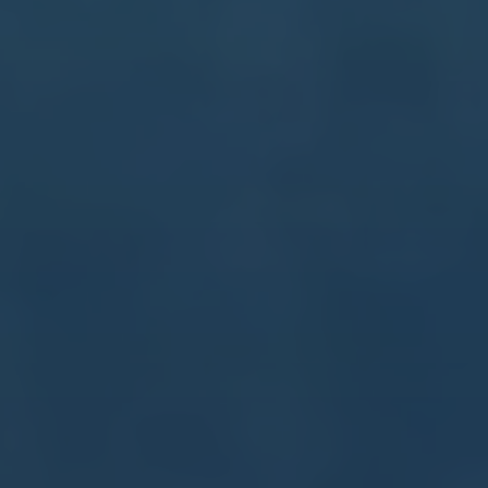
点时间梳理清楚 由模糊到清晰 由零散到系统 你会发
现 比赛时间不再让人焦虑 反而成为组织生活节奏的
一条主线 让四年一度的足球盛宴真正以高清 鲜活 高
参与度的姿态融入日常
【官方指定平台】官方顶级竞技大厅，获取最新盘
口赔率与极速在线体验，大额无忧提款，请认准正
版授权。
2026世界杯预测分析靠谱吗
2026美加墨世界杯实时比分是否免费
Copyright 2024
南宫28-官方网站 - NG大舞台，相信品牌的力量
All Rights by
NG28官网