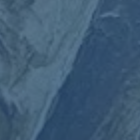
影或显示器是否支持4K及相关动态范围技术 二是确
保家庭宽带或移动网络具有足够稳定的带宽 一般而
言 流畅观看4K直播至少需要20Mbps以上稳定上行和
下行 三是明确本地有哪些持权转播平台 哪些提供高
清 甚至超高清直播线路 在此基础上 再把关键场次的
时间和播放入口记录下来 才算真正完成“比赛时间高
清化”的准备
跨时区观赛的作息与健康管理
由于美加墨与亚洲 欧洲许多地区存在明显时差 很多
经典对决很可能出现在当地的深夜或清晨 这对球迷
的作息提出了不小挑战 以往世界杯中 就有不少球迷
在连续熬夜看球后出现工作状态下降甚至健康问题
因此 在规划2026美加墨世界杯比赛时间时 可以采用